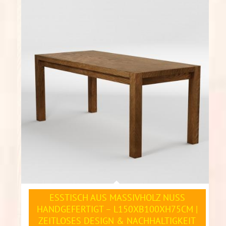
ESSTISCH AUS MASSIVHOLZ NUSS
HANDGEFERTIGT – L150XB100XH75CM |
ZEITLOSES DESIGN & NACHHALTIGKEIT