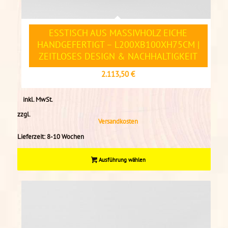
ESSTISCH AUS MASSIVHOLZ EICHE
HANDGEFERTIGT – L200XB100XH75CM |
ZEITLOSES DESIGN & NACHHALTIGKEIT
2.113,50
€
inkl. MwSt.
zzgl.
Versandkosten
Lieferzeit:
8-10 Wochen
Ausführung wählen