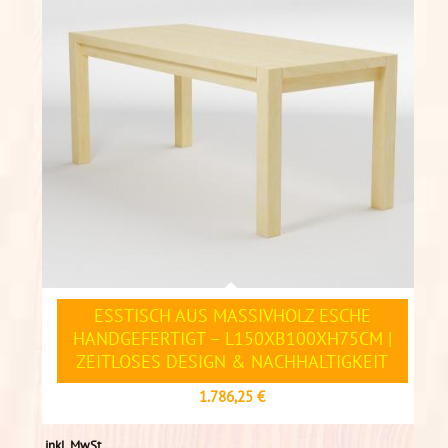
ESSTISCH AUS MASSIVHOLZ ESCHE
HANDGEFERTIGT – L150XB100XH75CM |
ZEITLOSES DESIGN & NACHHALTIGKEIT
1.786,25
€
inkl. MwSt.