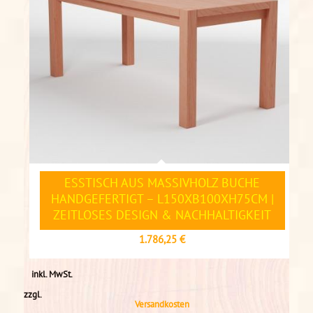
ESSTISCH AUS MASSIVHOLZ BUCHE
HANDGEFERTIGT – L150XB100XH75CM |
ZEITLOSES DESIGN & NACHHALTIGKEIT
1.786,25
€
inkl. MwSt.
zzgl.
Versandkosten