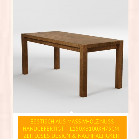
ESSTISCH AUS MASSIVHOLZ NUSS
HANDGEFERTIGT – L150XB100XH75CM |
ZEITLOSES DESIGN & NACHHALTIGKEIT