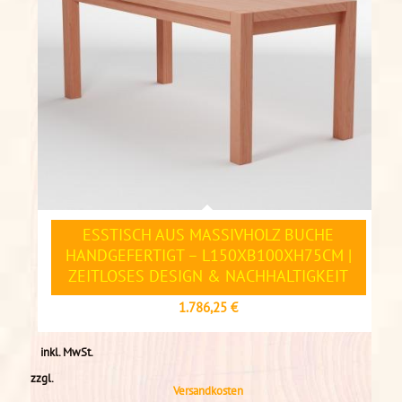
ESSTISCH AUS MASSIVHOLZ BUCHE
HANDGEFERTIGT – L150XB100XH75CM |
ZEITLOSES DESIGN & NACHHALTIGKEIT
1.786,25
€
inkl. MwSt.
zzgl.
Versandkosten