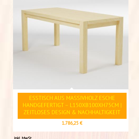
ESSTISCH AUS MASSIVHOLZ ESCHE
HANDGEFERTIGT – L150XB100XH75CM |
ZEITLOSES DESIGN & NACHHALTIGKEIT
1.786,25
€
inkl. MwSt.