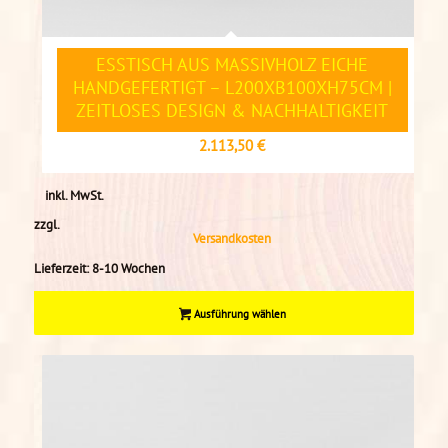
ESSTISCH AUS MASSIVHOLZ EICHE
HANDGEFERTIGT – L200XB100XH75CM |
ZEITLOSES DESIGN & NACHHALTIGKEIT
2.113,50
€
inkl. MwSt.
zzgl.
Versandkosten
Lieferzeit:
8-10 Wochen
Ausführung wählen